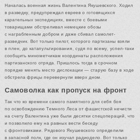
Началась военная жизнь Валентина Якушевского. Ходил
в разведку, предупреждал евреев о готовящихся
карательных экспедициях, вместе с боевыми
товарищами обстреливал немецкие обозы
с награбленным добром и даже сбивал самолет-
разведчик. Вот только пилот, которого партизаны взяли
в плен, до катапультирования, судя по всему, успел-таки
сообщить минометчикам координаты расположения
партизанского отряда. Пришлось тогда в срочном
порядке менять место дислокации — старую базу в ходе
обстрела фрицы перевернули вверх дном.
Самоволка как пропуск на фронт
Так что ко времени самого памятного для себя боя
по освобождению Темного Леса от фашистской нечисти
на счету Валентина уже были десятки спецопераций, что
и позволило ему на равных вести беседу
с фронтовиками. Рядового Якушевского определили
в запасной полк, где он изучал радиодело. Вот только