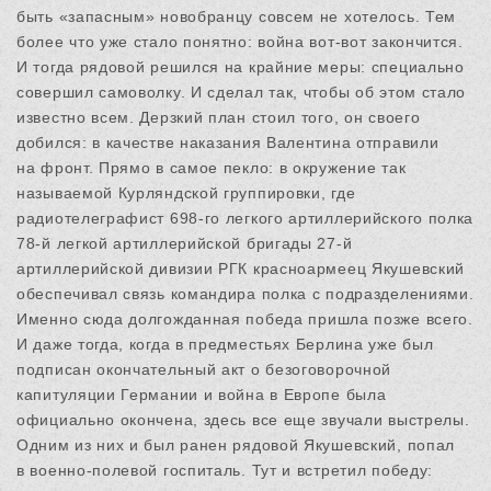
быть «запасным» новобранцу совсем не хотелось. Тем
более что уже стало понятно: война вот-вот закончится.
И тогда рядовой решился на крайние меры: специально
совершил самоволку. И сделал так, чтобы об этом стало
известно всем. Дерзкий план стоил того, он своего
добился: в качестве наказания Валентина отправили
на фронт. Прямо в самое пекло: в окружение так
называемой Курляндской группировки, где
радиотелеграфист 698-го легкого артиллерийского полка
78-й легкой артиллерийской бригады 27-й
артиллерийской дивизии РГК красноармеец Якушевский
обеспечивал связь командира полка с подразделениями.
Именно сюда долгожданная победа пришла позже всего.
И даже тогда, когда в предместьях Берлина уже был
подписан окончательный акт о безоговорочной
капитуляции Германии и война в Европе была
официально окончена, здесь все еще звучали выстрелы.
Одним из них и был ранен рядовой Якушевский, попал
в военно-полевой госпиталь. Тут и встретил победу: