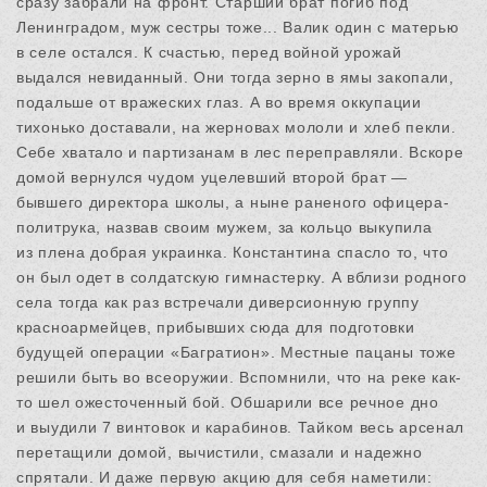
сразу забрали на фронт. Старший брат погиб под
Ленинградом, муж сестры тоже... Валик один с матерью
в селе остался. К счастью, перед войной урожай
выдался невиданный. Они тогда зерно в ямы закопали,
подальше от вражеских глаз. А во время оккупации
тихонько доставали, на жерновах мололи и хлеб пекли.
Себе хватало и партизанам в лес переправляли. Вскоре
домой вернулся чудом уцелевший второй брат —
бывшего директора школы, а ныне раненого офицера-
политрука, назвав своим мужем, за кольцо выкупила
из плена добрая украинка. Константина спасло то, что
он был одет в солдатскую гимнастерку. А вблизи родного
села тогда как раз встречали диверсионную группу
красноармейцев, прибывших сюда для подготовки
будущей операции «Багратион». Местные пацаны тоже
решили быть во всеоружии. Вспомнили, что на реке как-
то шел ожесточенный бой. Обшарили все речное дно
и выудили 7 винтовок и карабинов. Тайком весь арсенал
перетащили домой, вычистили, смазали и надежно
спрятали. И даже первую акцию для себя наметили: