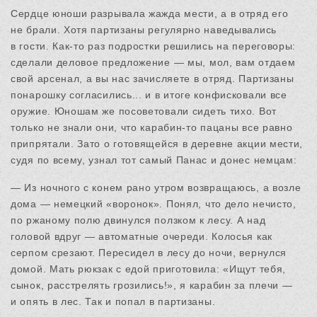
Сердце юноши разрывала жажда мести, а в отряд его
не брали. Хотя партизаны регулярно наведывались
в гости. Как-то раз подростки решились на переговоры:
сделали деловое предложение — мы, мол, вам отдаем
свой арсенал, а вы нас зачисляете в отряд. Партизаны
понарошку согласились... и в итоге конфисковали все
оружие. Юношам же посоветовали сидеть тихо. Вот
только не знали они, что карабин-то пацаны все равно
припрятали. Зато о готовящейся в деревне акции мести,
судя по всему, узнал тот самый Панас и донес немцам:
— Из ночного с конем рано утром возвращаюсь, а возле
дома — немецкий «воронок». Понял, что дело нечисто,
по ржаному полю двинулся ползком к лесу. А над
головой вдруг — автоматные очереди. Колосья как
серпом срезают. Пересидел в лесу до ночи, вернулся
домой. Мать рюкзак с едой приготовила: «Ищут тебя,
сынок, расстрелять грозились!», я карабин за плечи —
и опять в лес. Так и попал в партизаны.