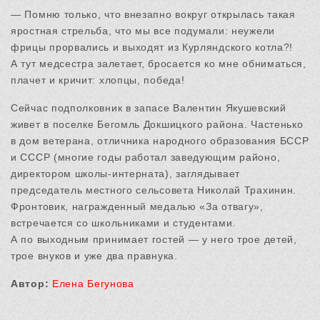
— Помню только, что внезапно вокруг открылась такая
яростная стрельба, что мы все подумали: неужели
фрицы прорвались и выходят из Курляндского котла?!
А тут медсестра залетает, бросается ко мне обниматься,
плачет и кричит: хлопцы, победа!
Сейчас подполковник в запасе Валентин Якушевский
живет в поселке Бегомль Докшицкого района. Частенько
в дом ветерана, отличника народного образования БССР
и СССР (многие годы работал заведующим районо,
директором школы-интерната), заглядывает
председатель местного сельсовета Николай Трахинин.
Фронтовик, награжденный медалью «За отвагу»,
встречается со школьниками и студентами.
А по выходным принимает гостей — у него трое детей,
трое внуков и уже два правнука.
Автор:
Елена Бегунова