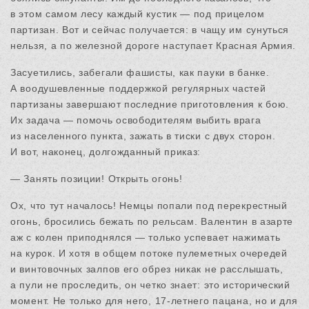
в этом самом лесу каждый кустик — под прицелом
партизан. Вот и сейчас получается: в чащу им сунуться
нельзя, а по железной дороге наступает Красная Армия.
Засуетились, забегали фашисты, как пауки в банке.
А воодушевленные поддержкой регулярных частей
партизаны завершают последние приготовления к бою.
Их задача — помочь освободителям выбить врага
из населенного пункта, зажать в тиски с двух сторон.
И вот, наконец, долгожданный приказ:
— Занять позиции! Открыть огонь!
Ох, что тут началось! Немцы попали под перекрестный
огонь, бросились бежать по рельсам. Валентин в азарте
аж с колен приподнялся — только успевает нажимать
на курок. И хотя в общем потоке пулеметных очередей
и винтовочных залпов его обрез никак не расслышать,
а пули не проследить, он четко знает: это исторический
момент. Не только для него, 17-летнего пацана, но и для