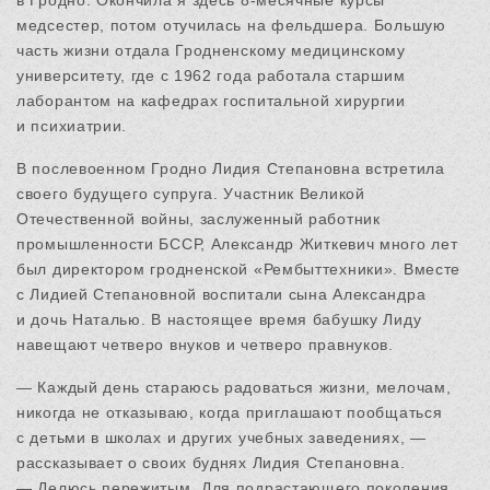
в Гродно. Окончила я здесь 8-месячные курсы
медсестер, потом отучилась на фельдшера. Большую
часть жизни отдала Гродненскому медицинскому
университету, где с 1962 года работала старшим
лаборантом на кафедрах госпитальной хирургии
и психиатрии.
В послевоенном Гродно Лидия Степановна встретила
своего будущего супруга. Участник Великой
Отечественной войны, заслуженный работник
промышленности БССР, Александр Житкевич много лет
был директором гродненской «Рембыттехники». Вместе
с Лидией Степановной воспитали сына Александра
и дочь Наталью. В настоящее время бабушку Лиду
навещают четверо внуков и четверо правнуков.
— Каждый день стараюсь радоваться жизни, мелочам,
никогда не отказываю, когда приглашают пообщаться
с детьми в школах и других учебных заведениях, —
рассказывает о своих буднях Лидия Степановна.
— Делюсь пережитым. Для подрастающего поколения