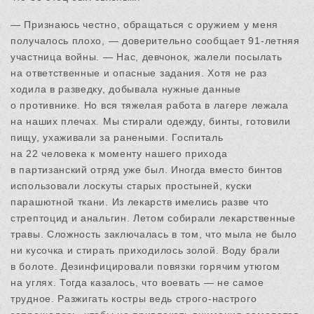
— Признаюсь честно, обращаться с оружием у меня
получалось плохо, — доверительно сообщает 91-летняя
участница войны. — Нас, девчонок, жалели посылать
на ответственные и опасные задания. Хотя не раз
ходила в разведку, добывала нужные данные
о противнике. Но вся тяжелая работа в лагере лежала
на наших плечах. Мы стирали одежду, бинты, готовили
пищу, ухаживали за ранеными. Госпиталь
на 22 человека к моменту нашего прихода
в партизанский отряд уже был. Иногда вместо бинтов
использовали лоскуты старых простыней, куски
парашютной ткани. Из лекарств имелись разве что
стрептоцид и анальгин. Летом собирали лекарственные
травы. Сложность заключалась в том, что мыла не было
ни кусочка и стирать приходилось золой. Воду брали
в болоте. Дезинфицировали повязки горячим утюгом
на углях. Тогда казалось, что воевать — не самое
трудное. Разжигать костры ведь строго-настрого