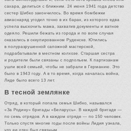
сахара, делиться с ближним. 24 июня 1941 года детство
сестер Шибко закончилось. Во время бомбежки
авиаснаряд угодил точно в их барак, из которого едва
успела выскочить мама, захватив документы и ватное
одеяло. Решили бежать из города и по воле случая
оказались в оккупированном Руденске. Ютились
в полуразрушенной сапожной мастерской,
подрабатывали в местном колхозе. Старшая сестра
и родители были связаны с подпольем. К партизанам
ушли всей семьей, чтобы не забрали в Германию. Это
было в 1943 году. А в то время, когда началась война,
Лиде было всего 13 лет.
В тесной землянке
Отряд, в который попала семья Шибко, назывался
«За Родину» бригады «Беларусь». В каждой бригаде —
по семь отрядов. А в каждом отряде — по 150 человек.
Только спустя многие годы после войны Лидия узнала,
что ее отец был связным.