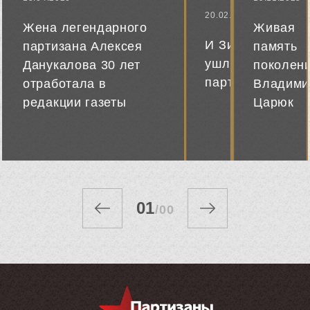
20.02.2026
Жена легендарного
Живая
И Зина
партизана Алексея
память
ушла в
Данукалова 30 лет
поколени
партизаны
отработала в
Владими
редакции газеты
Царюк
«Советская
Белоруссия»
01
/
00