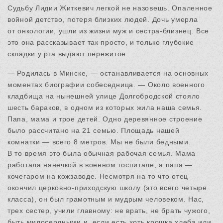
Судьбу Лидии Житкевич легкой не назовешь. Опаленное
войной детство, потеря близких людей. Дочь умерла
от онкологии, ушли из жизни муж и сестра-близнец. Все
это она рассказывает так просто, и только глубокие
складки у рта выдают пережитое.
— Родилась в Минске, — останавливается на основных
моментах биографии собеседница. — Около военного
кладбища на нынешней улице Долгобродской стояло
шесть бараков, в одном из которых жила наша семья.
Папа, мама и трое детей. Одно деревянное строение
было рассчитано на 21 семью. Площадь нашей
комнатки — всего 8 метров. Мы не были бедными.
В то время это была обычная рабочая семья. Мама
работала нянечкой в военном госпитале, а папа —
кочегаром на кожзаводе. Несмотря на то что отец
окончил церковно-приходскую школу (это всего четыре
класса), он был грамотным и мудрым человеком. Нас,
трех сестер, учили главному: не врать, не брать чужого,
быть милосердными и, если есть хоть крошка хлеба или