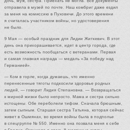
дочь, муж, сестра. Приехать не могла. Все документы
отправила в музей по почте. Наш комбриг даже ездил
за меня на комиссию в Пуховичи. До этого времени
я считалась участником войны, но удостоверения
не было.
9 Мая — особый праздник для Лидии Житкевич. В этот
день она прихорашивается, идет в центр города, где
есть возможность пообщаться с ветеранами. Первая
и самая главная награда — медаль «За победу над
Германией».
— Ком в горле, когда думаешь, что именно
перенесенные тяготы подкосили здоровье родных
людей, — говорит Лидия Степановна. — Возвращаться
к мирной жизни было непросто. Мама и сестра сильно
истощены. Обе переболели тифом. Сначала брюшным,
затем сыпным. Старшая сестра Татьяна, которая сейчас
живет в Ошмянах, во время войны была в подполье
в спецгруппе № 550. Именно она позвала меня к себе