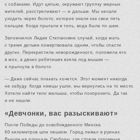
с собаками. Идут цепью, окружают группку мирных
жителей, расстреливают — и дальше. Мы начали
уходить через болото, которое знали как свои пять
пальцев. Когда прыгали в топь, вода была по шею.
Запомнился Лидии Степановне случай, когда мать
с тремя детьми пожертвовала одним, чтобы спасти
других. Перекрестила новорожденного, положила его
в мох, а двоих ребятишек взяла под мышки —
и прыгнула в болото.
— Даже сейчас плакать хочется. Этот момент никогда
не забуду. Когда немцы ушли, мы вернулись на то место.
Хотели найти тело малыша, чтобы похоронить. Да так
и не нашли.
«Девчонки, вас разыскивают»
После Победы до освобожденного Минска
60 километров шли пешком. Город лежал в руинах.
Вышли на площадь Свободы, где стояли огромные