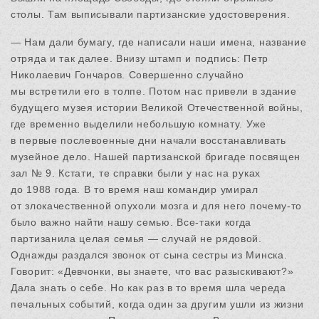
столы. Там выписывали партизанские удостоверения.
— Нам дали бумагу, где написали наши имена, название
отряда и так далее. Внизу штамп и подпись: Петр
Николаевич Гончаров. Совершенно случайно
мы встретили его в толпе. Потом нас привели в здание
будущего музея истории Великой Отечественной войны,
где временно выделили небольшую комнату. Уже
в первые послевоенные дни начали восстанавливать
музейное дело. Нашей партизанской бригаде посвящен
зал № 9. Кстати, те справки были у нас на руках
до 1988 года. В то время наш командир умирал
от злокачественной опухоли мозга и для него почему-то
было важно найти нашу семью. Все-таки когда
партизанила целая семья — случай не рядовой.
Однажды раздался звонок от сына сестры из Минска.
Говорит: «Девчонки, вы знаете, что вас разыскивают?»
Дала знать о себе. Но как раз в то время шла череда
печальных событий, когда один за другим ушли из жизни