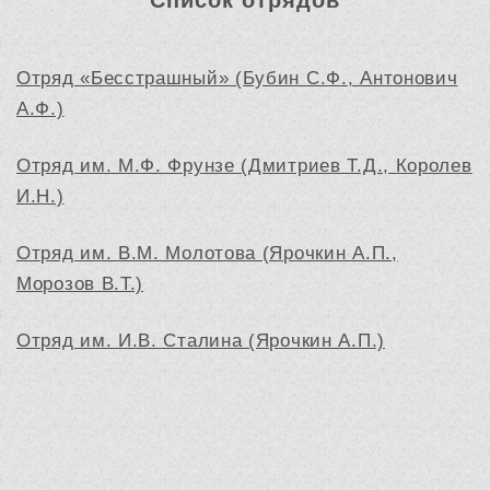
Список отрядов
Отряд «Бесстрашный» (Бубин С.Ф., Антонович
А.Ф.)
Отряд им. М.Ф. Фрунзе (Дмитриев Т.Д., Королев
И.Н.)
Отряд им. В.М. Молотова (Ярочкин А.П.,
Морозов В.Т.)
Отряд им. И.В. Сталина (Ярочкин А.П.)