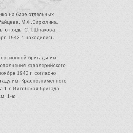
нко на базе отдельных
.Райцева, М.Ф.Бирюлина,
ны отряды С.Т.Шпакова,
ря 1942 г. находились
версионной бригады им.
 пополнения кавалерийского
ноябре 1942 г. согласно
игаду им. Краснознаменного
а 1-я Витебская бригада
см. 1-ю