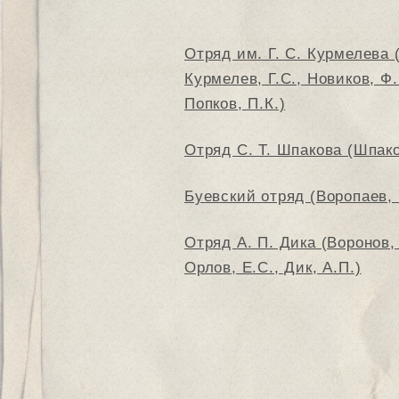
Отряд им. Г. С. Курмелева
Курмелев, Г.С., Новиков, Ф.
Попков, П.К.)
Отряд С. Т. Шпакова (Шпако
Буевский отряд (Воропаев, 
Отряд А. П. Дика (Воронов, 
Орлов, Е.С., Дик, А.П.)