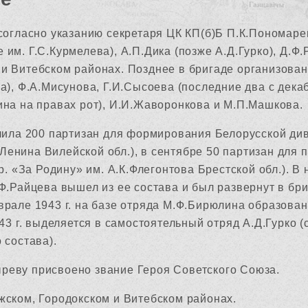
согласно указанию секретаря ЦК КП(б)Б П.К.Пономаре
им. Г.С.Курмелева), А.П.Дика (позже А.Д.Гурко), Д.Ф
и Витебском районах. Позднее в бригаде организова
а), Ф.А.Мисунова, Г.И.Сысоева (последние два с декаб
ина на правах рот), И.И.Жаворонкова и М.П.Машкова.
елила 200 партизан для формирования Белорусской ди
И.Ленина Вилейской обл.), в сентябре 50 партизан для
р. «За Родину» им. А.К.Флегонтова Брестской обл.). В 
Ф.Райцева вышел из ее состава и был развернут в бр
рале 1943 г. на базе отряда М.Ф.Бирюлина образован
43 г. выделяется в самостоятельный отряд А.Д.Гурко (
 состава).
еву присвоено звание Героя Советского Союза.
жском, Городокском и Витебском районах.