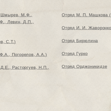
 (Шмырев, М.Ф.,
Отряд М. П. Машкова 
Ф., Левин, Д.П.,
Отряд И. И. Жаворонко
Отряд Бирюлина
в, С.Т.)
Отряд Гурко
Ф.А., Погорелов, А.А.)
Отряд Орджоникидзе
Д.Е., Расторгуев, Н.П.,