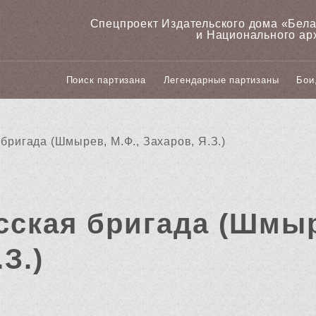
Спецпроект Издательского дома «‎Бел
и Национального ар
Поиск партизана
Легендарные партизаны
Бои
 бригада (Шмырев, М.Ф., Захаров, Я.З.)
сская бригада (Шмыр
З.)