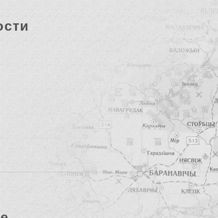
ости
де