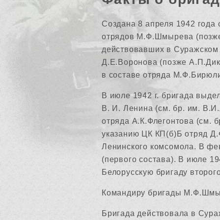
Создана 8 апреля 1942 года 
отрядов М.Ф.Шмырева (позже 
действовавших в Суражском 
Д.Е.Воронова (позже А.П.Дик
в составе отряда М.Ф.Бирюл
В июле 1942 г. бригада выд
В. И. Ленина (см. бр. им. В.
отряда А.К.Флегонтова (см. б
указанию ЦК КП(б)Б отряд Д.
Ленинского комсомола. В фев
(первого состава). В июле 19
Белорусскую бригаду второго
Командиру бригады М.Ф.Шмыр
Бригада действовала в Сура