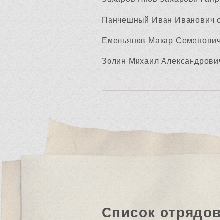
Панчешный Иван Иванович о
Емельянов Макар Семенович
Золин Михаил Александрович
Список отрядо