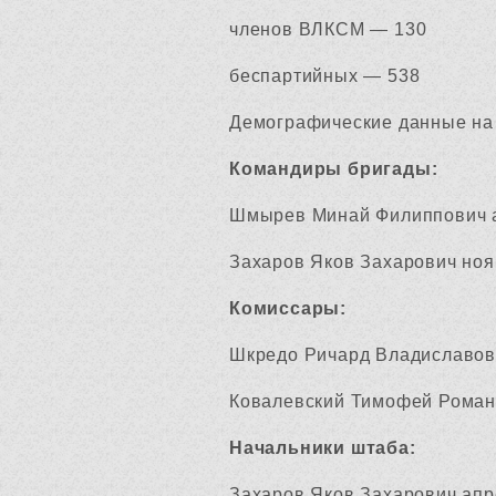
членов ВЛКСМ — 130
беспартийных — 538
Демографические данные на 
Командиры бригады:
Шмырев Минай Филиппович а
Захаров Яков Захарович ноя
Комиссары:
Шкредо Ричард Владиславов
Ковалевский Тимофей Романо
Начальники штаба:
Захаров Яков Захарович апр