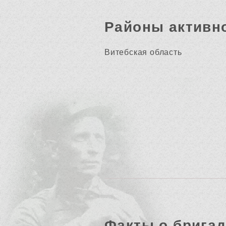
Районы активн
Витебская область
Факты о брига