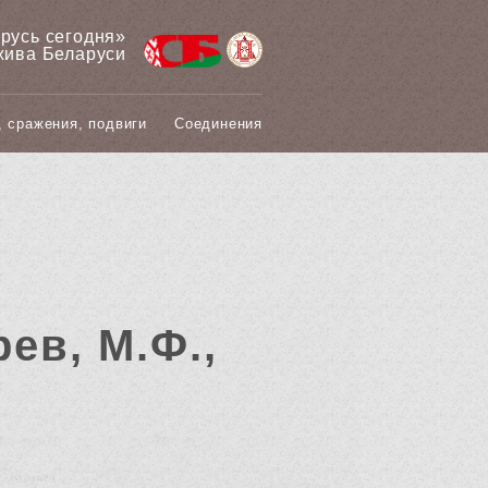
арусь сегодня»
хива Беларуси
, сражения, подвиги
Соединения
ев, М.Ф.,