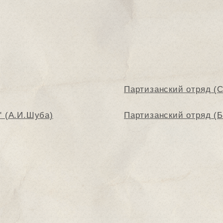
в
Партизанский отряд (С
" (А.И.Шуба)
Партизанский отряд (Б