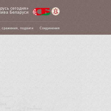
арусь сегодня»
хива Беларуси
, сражения, подвиги
Соединения