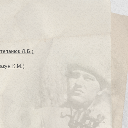
тепанюк Л.Б.)
акун К.М.)