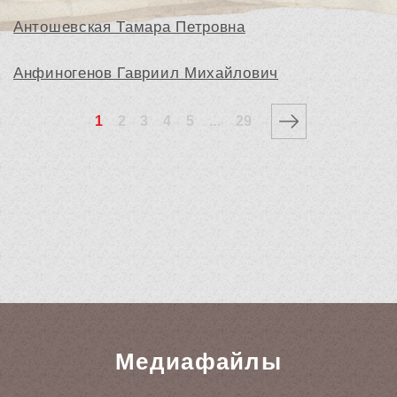
Антошевская Тамара Петровна
Анфиногенов Гавриил Михайлович
1
2
3
4
5
...
29
Медиафайлы