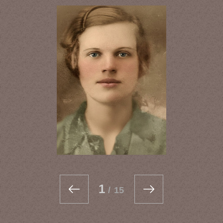
1
/
15