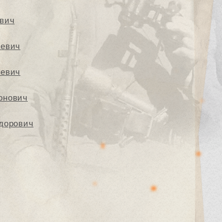
вич
аевич
ьевич
онович
дорович