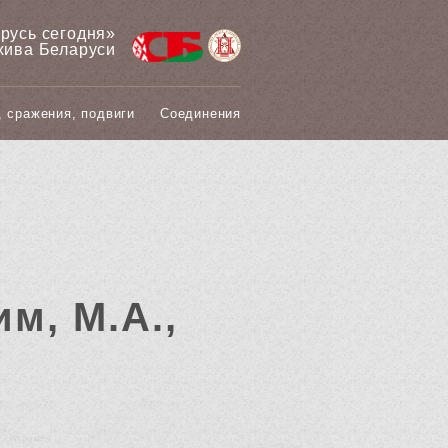
арусь сегодня»
хива Беларуси
, сражения, подвиги
Соединения
им, М.А.,