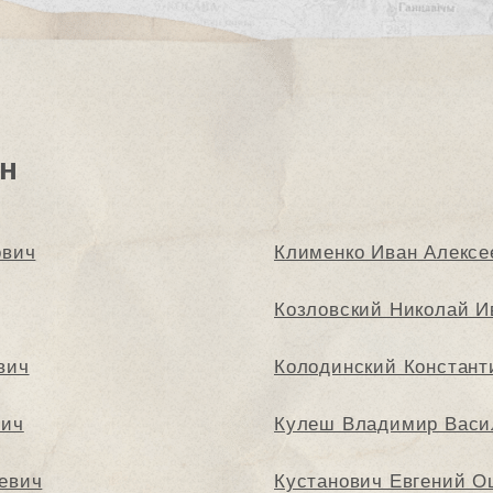
н
ович
Клименко Иван Алексе
Козловский Николай И
вич
Колодинский Констант
вич
Кулеш Владимир Васи
евич
Кустанович Евгений О