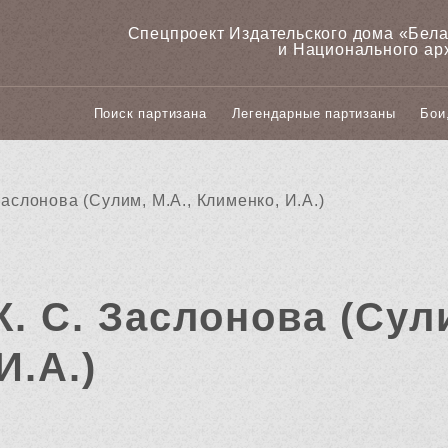
Спецпроект Издательского дома «‎Бел
и Национального ар
Поиск партизана
Легендарные партизаны
Бои
Заслонова (Сулим, М.А., Клименко, И.А.)
К. С. Заслонова (Сул
И.А.)