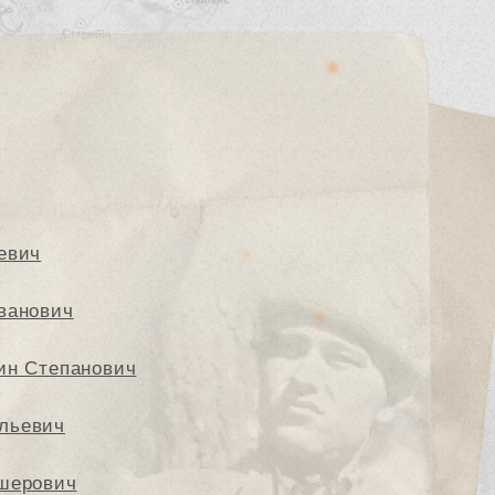
евич
ванович
ин Степанович
льевич
шерович