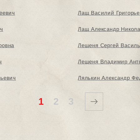
еевич
Лащ Василий Григорье
ич
Лащ Александр Никол
ровна
Лещеня Сергей Васил
ч
Лещеня Владимир Ант
льевич
Лялькин Александр Фе
1
2
3