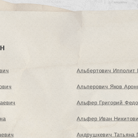
н
вич
Альбертович Ипполит
ович
Альперович Яков Арон
аевич
Альфер Григорий Фед
на
Альфер Иван Никитов
аевич
Андрушкевич Татьяна 