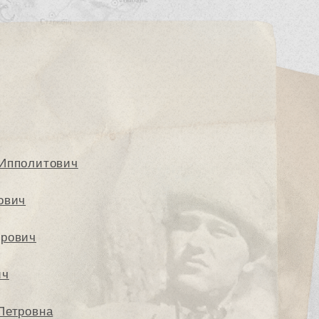
 Ипполитович
ович
орович
ич
Петровна