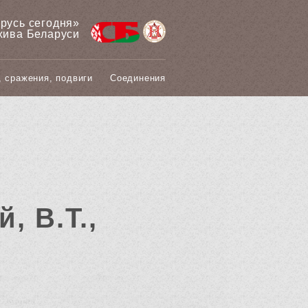
арусь сегодня»
хива Беларуси
, сражения, подвиги
Соединения
, В.Т.,