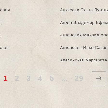
нович
Аникеева Ольга Лукин
ч
Анкин Владимир Ефим
ч
Антанович Михаил Ал
еевич
Антонович Илья Савел
Апелинская Маргарита
1
2
3
4
5
...
29