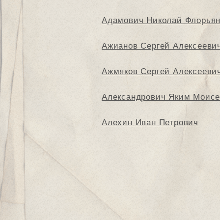
Адамович Николай Флорья
Ажианов Сергей Алексееви
Ажмяков Сергей Алексееви
Александрович Яким Моис
Алехин Иван Петрович