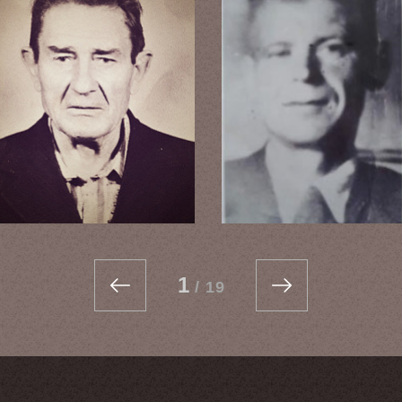
1
/
19