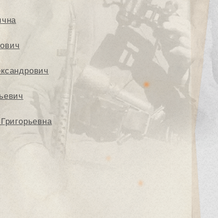
ична
ович
ександрович
ьевич
 Григорьевна