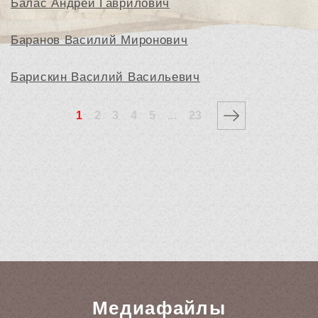
Балас Андрей Гаврилович
Баранов Василий Миронович
Барискин Василий Васильевич
1
2
3
4
5
...
23
Медиафайлы