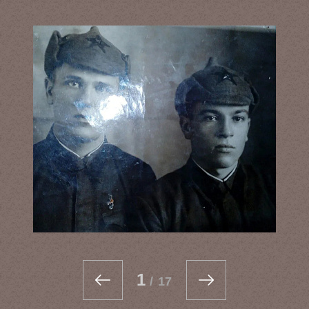
1
/
17