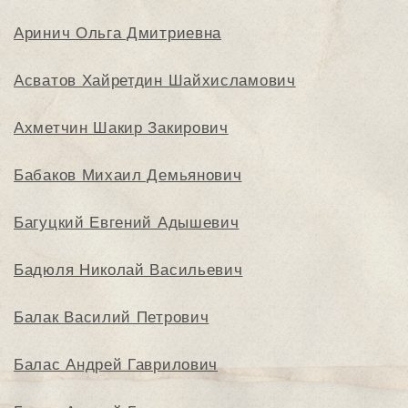
Аринич Ольга Дмитриевна
Асватов Хайретдин Шайхисламович
Ахметчин Шакир Закирович
Бабаков Михаил Демьянович
Багуцкий Евгений Адышевич
Бадюля Николай Васильевич
Балак Василий Петрович
Балас Андрей Гаврилович