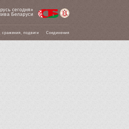
арусь сегодня»
хива Беларуси
, сражения, подвиги
Соединения