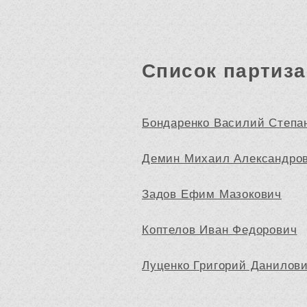
Список партиза
Бондаренко Василий Степа
Демин Михаил Александро
Задов Ефим Мазокович
Коптелов Иван Федорович
Луценко Григорий Данилов