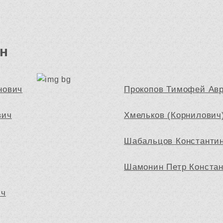
н
нович
Прокопов Тимофей Ав
вич
Хмельков (Корнилович
Шабальцов Константи
Шамонин Петр Конста
ич