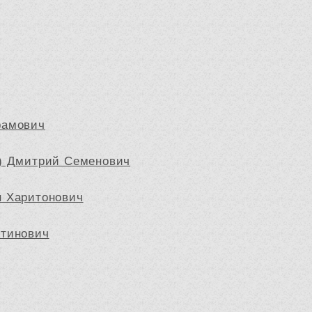
рамович
) Дмитрий Семенович
н Харитонович
нтинович