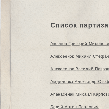
Список партиза
Аксенов Григорий Миронов
Алексеенок Михаил Стефа
Алексеенок Василий Петро
Амдилевка Александр Сте
Апанасенак Михаил Карпов
Бадяй Антон Павлович