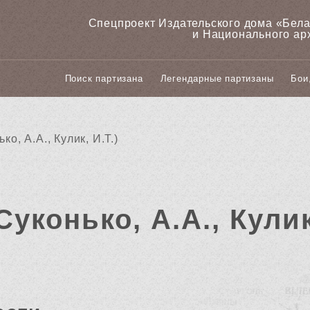
Спецпроект Издательского дома «‎Бел
и Национального ар
Поиск партизана
Легендарные партизаны
Бои
ко, А.А., Кулик, И.Т.)
Суконько, А.А., Кулик