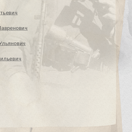
нтьевич
Лавренович
Ульянович
сильевич