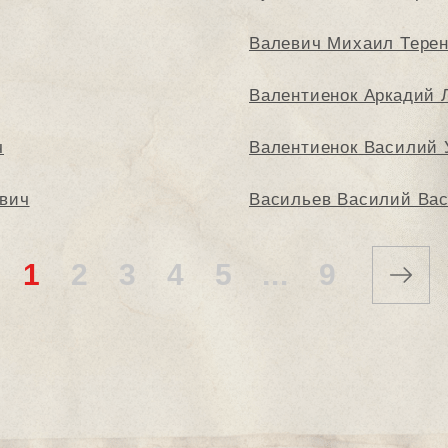
Валевич Михаил Тере
Валентиенок Аркадий 
ч
Валентиенок Василий 
вич
Васильев Василий Ва
1
2
3
4
5
...
9