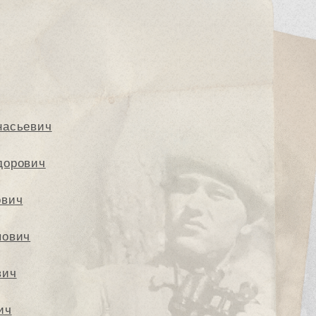
насьевич
дорович
ович
пович
вич
ич