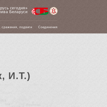
арусь сегодня»
хива Беларуси
, сражения, подвиги
Соединения
, И.Т.)