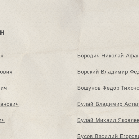
н
ич
Бородич Николай Афа
нович
Борский Владимир Фе
вич
Бошунов Федор Тихон
фанович
Булай Владимир Аста
ич
Булай Михаил Яковле
Бусов Василий Егоров