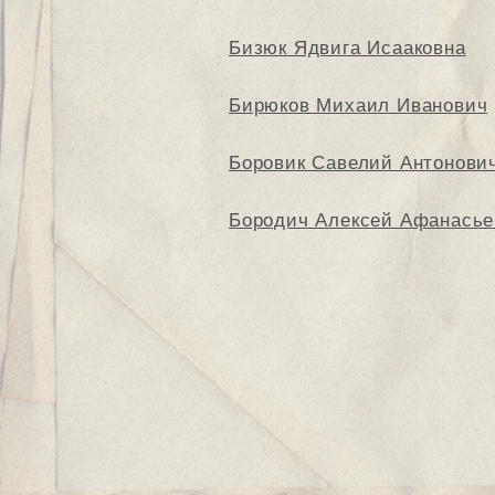
Бизюк Ядвига Исааковна
Бирюков Михаил Иванович
Боровик Савелий Антонови
Бородич Алексей Афанасье