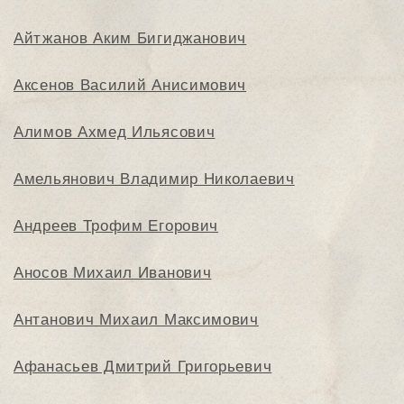
Айтжанов Аким Бигиджанович
Аксенов Василий Анисимович
Алимов Ахмед Ильясович
Амельянович Владимир Николаевич
Андреев Трофим Егорович
Аносов Михаил Иванович
Антанович Михаил Максимович
Афанасьев Дмитрий Григорьевич