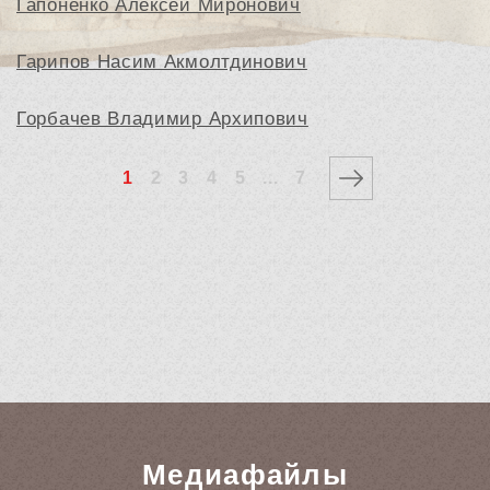
Гапоненко Алексей Миронович
Гарипов Насим Акмолтдинович
Горбачев Владимир Архипович
1
2
3
4
5
...
7
Медиафайлы