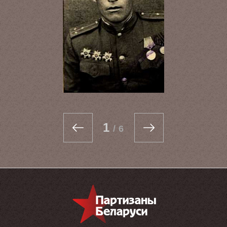
1
/
6