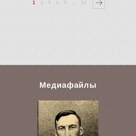
1
2
3
4
5
...
14
Медиафайлы