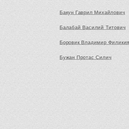
Бакун Гаврил Михайлович
Балабай Василий Титович
Боровик Владимир Филики
Бужан Протас Силич