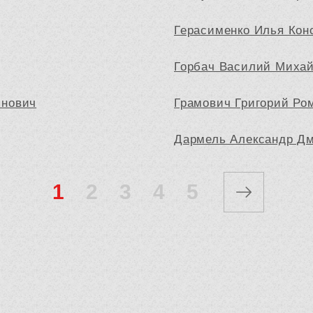
Герасименко Илья Кон
Горбач Василий Миха
янович
Грамович Григорий Ро
Дармель Александр Д
1
2
3
4
5