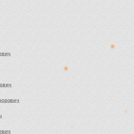
евич
ович
форович
ч
евич