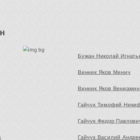
н
Бужан Николай Игнать
Винник Яков Минич
Винник Яков Вениамин
Гайчук Тимофей Ники
Гайчук Федор Павлови
а
Гайчук Василий Андре