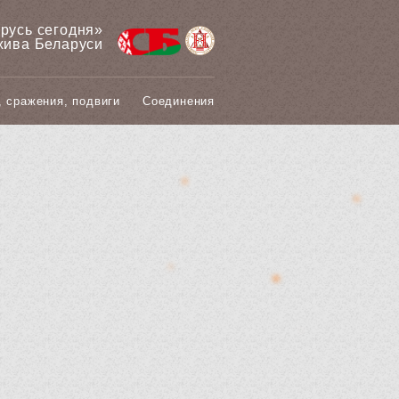
арусь сегодня»
хива Беларуси
, сражения, подвиги
Соединения