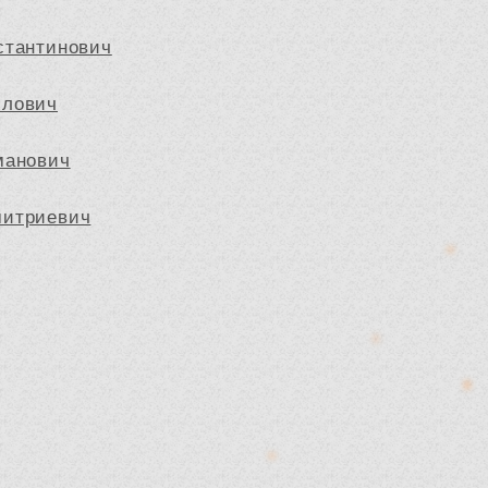
стантинович
йлович
манович
митриевич