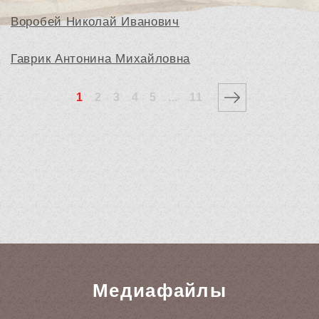
Воробей Николай Иванович
Гаврик Антонина Михайловна
1
2
3
4
5
...
11
Медиафайлы