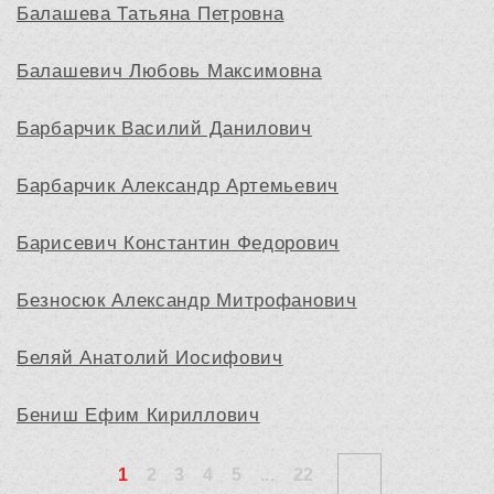
Балашева Татьяна Петровна
Балашевич Любовь Максимовна
Барбарчик Василий Данилович
Барбарчик Александр Артемьевич
Барисевич Константин Федорович
Безносюк Александр Митрофанович
Беляй Анатолий Иосифович
Бениш Ефим Кириллович
1
2
3
4
5
...
22