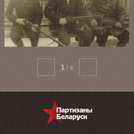
1
/
8