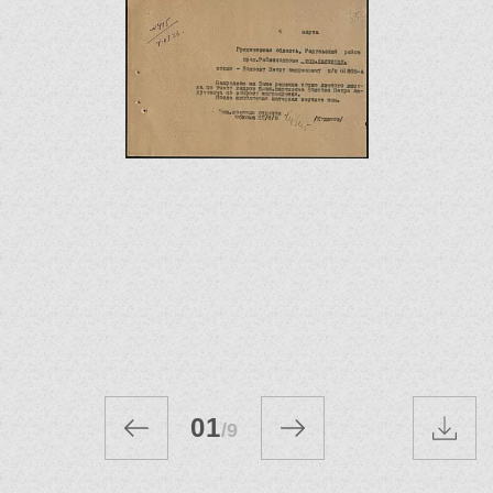
01
/
9