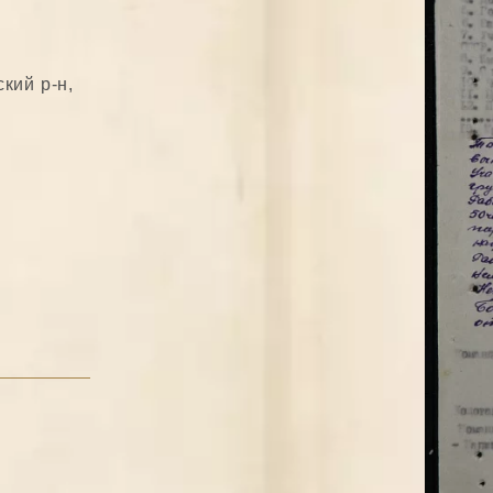
кий р-н,