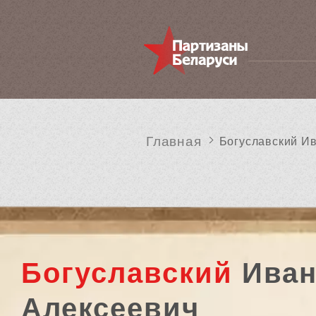
Главная
Богуславский И
Богуславский
Ива
Алексеевич