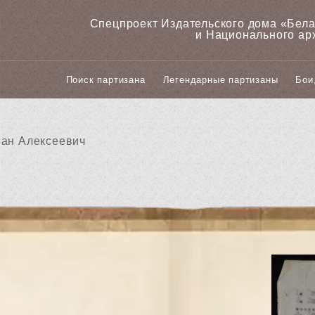
Спецпроект Издательского дома «‎Бел
и Национального ар
Поиск партизана
Легендарные партизаны
Бои
ван Алексеевич
н