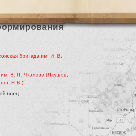
формирования
онская бригада им. И. В.
им. В. П. Чкалова (Якушев,
ров, Н.В.)
ой боец