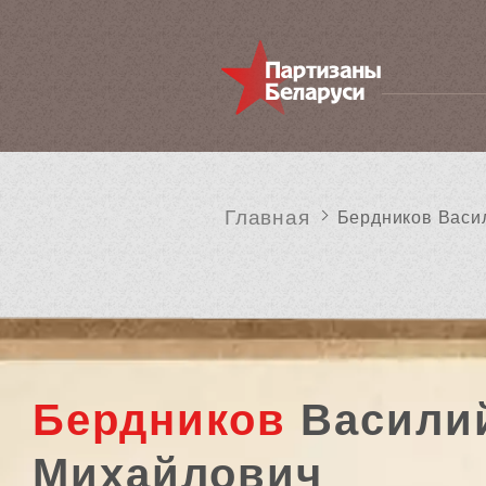
Главная
Бердников Васи
Бердников
Васили
Михайлович