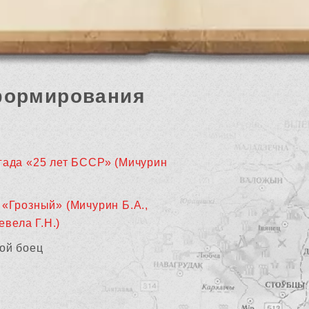
формирования
гада «25 лет БССР» (Мичурин
 «Грозный» (Мичурин Б.А.,
евела Г.Н.)
ой боец