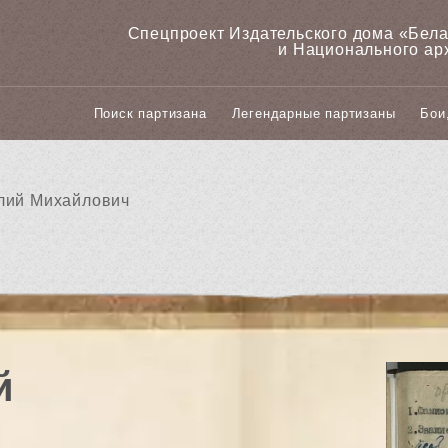
Спецпроект Издательского дома «‎Бел
и Национального ар
Поиск партизана
Легендарные партизаны
Бои
лий Михайлович
й