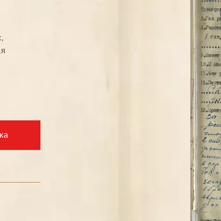
,
ая
ка