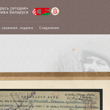
арусь сегодня»
хива Беларуси
, сражения, подвиги
Соединения