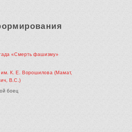
формирования
гада «Смерть фашизму»
 им. К. Е. Ворошилова (Мамат,
ич, В.С.)
ой боец