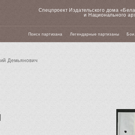
Спецпроект Издательского дома «‎Бел
и Национального ар
Поиск партизана
Легендарные партизаны
Бои
лий Демьянович
й