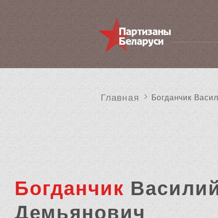
Главная
Богданчик Васи
Богданчик
Васили
Демьянович