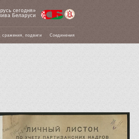
арусь сегодня»
хива Беларуси
, сражения, подвиги
Соединения