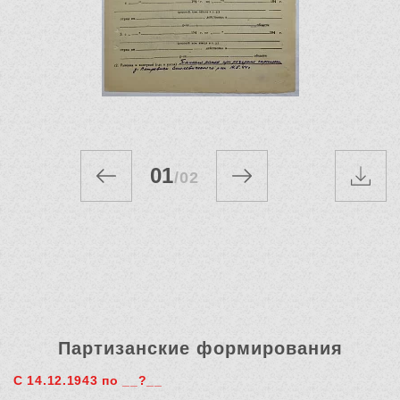
01
/
02
Партизанские формирования
С 14.12.1943 по __?__