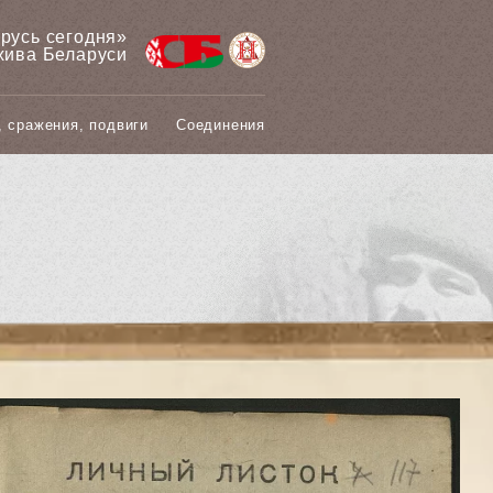
арусь сегодня»
хива Беларуси
, сражения, подвиги
Соединения