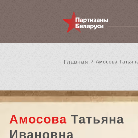
Главная
Амосова Татьян
Амосова
Татьяна
Ивановна