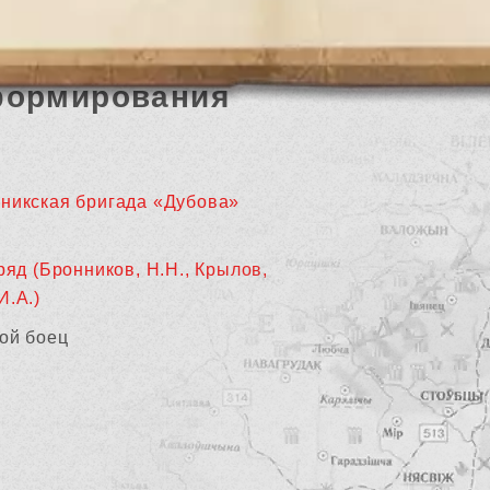
формирования
никская бригада «Дубова»
ряд (Бронников, Н.Н., Крылов,
И.А.)
ой боец