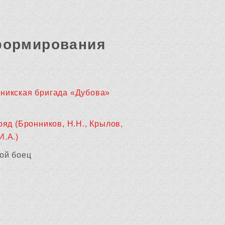
формирования
никская бригада «Дубова»
ряд (Бронников, Н.Н., Крылов,
И.А.)
ой боец