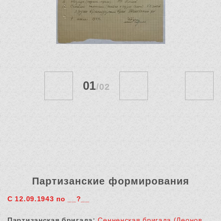
01
/
02
Партизанские формирования
С 12.09.1943 по __?__
Партизанская бригада:
Сенненская бригада (Леонов,