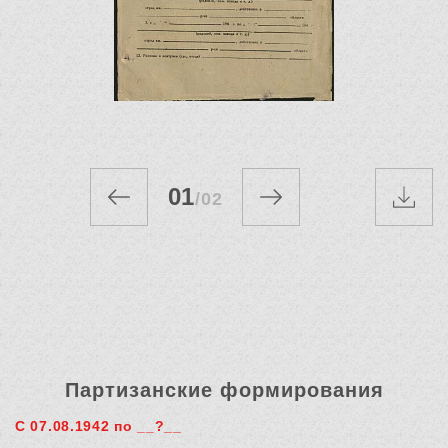
01
/
02
Партизанские формирования
С 07.08.1942 по __?__