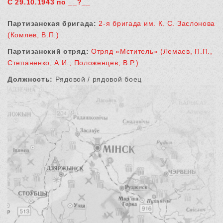
С 29.10.1943 по __?__
Партизанская бригада:
2-я бригада им. К. С. Заслонова
(Комлев, В.П.)
Партизанский отряд:
Отряд «Мститель» (Лемаев, П.П.,
Степаненко, А.И., Положенцев, В.Р.)
Должность:
Рядовой / рядовой боец