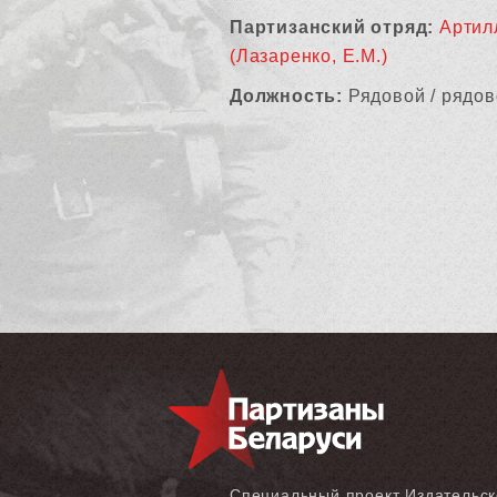
Партизанский отряд:
Артил
(Лазаренко, Е.М.)
Должность:
Рядовой / рядов
Специальный проект Издательск