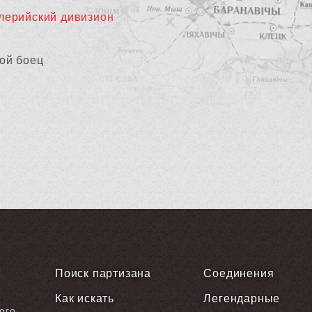
лерийский дивизион
ой боец
Поиск партизана
Соединения
Как искать
Легендарные
ого