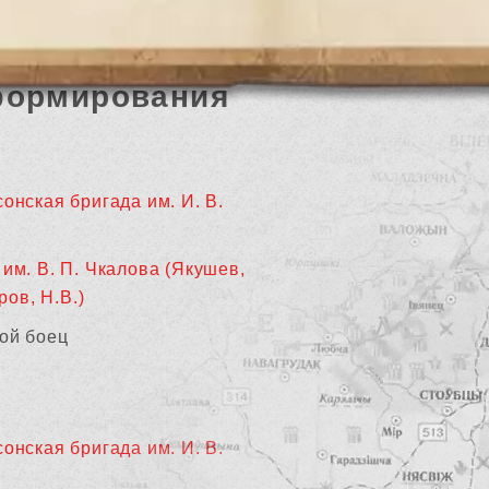
формирования
онская бригада им. И. В.
им. В. П. Чкалова (Якушев,
ров, Н.В.)
ой боец
онская бригада им. И. В.