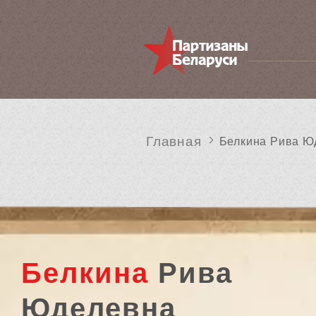
Главная
Белкина Рива Ю
Белкина
Рива
Юделевна