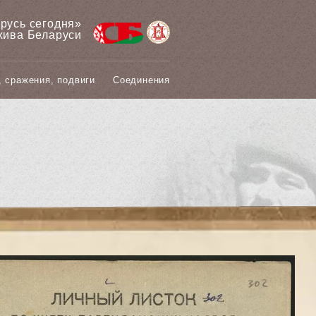
арусь сегодня»
хива Беларуси
, сражения, подвиги
Соединения