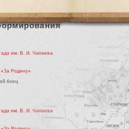
формирования
гада им. В. И. Чапаева
 «За Родину»
ой боец
гада им. В. И. Чапаева
 «За Родину»