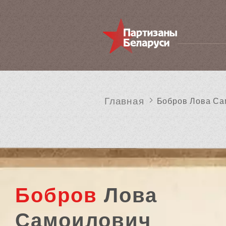
Главная
Бобров Лова Са
Бобров
Лова
Самоилович