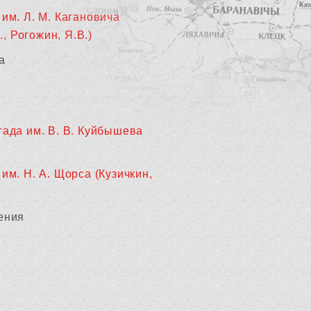
им. Л. М. Кагановича
., Рогожин, Я.В.)
а
гада им. В. В. Куйбышева
им. Н. А. Щорса (Кузичкин,
ения