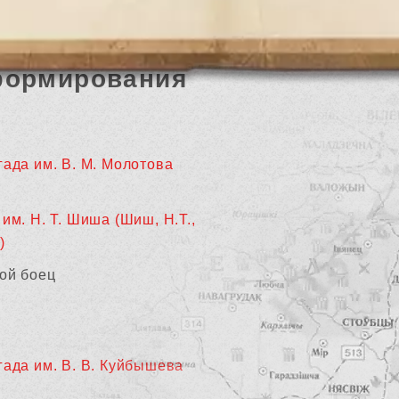
формирования
гада им. В. М. Молотова
им. Н. Т. Шиша (Шиш, Н.Т.,
)
ой боец
гада им. В. В. Куйбышева