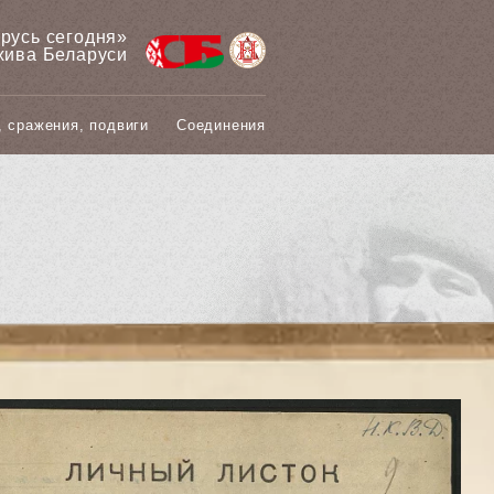
арусь сегодня»
хива Беларуси
, сражения, подвиги
Соединения