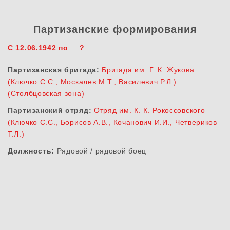
Партизанские формирования
С 12.06.1942 по __?__
Партизанская бригада:
Бригада им. Г. К. Жукова
(Ключко С.С., Москалев М.Т., Василевич Р.Л.)
(Столбцовская зона)
Партизанский отряд:
Отряд им. К. К. Рокоссовского
(Ключко С.С., Борисов А.В., Кочанович И.И., Четвериков
Т.Л.)
Должность:
Рядовой / рядовой боец