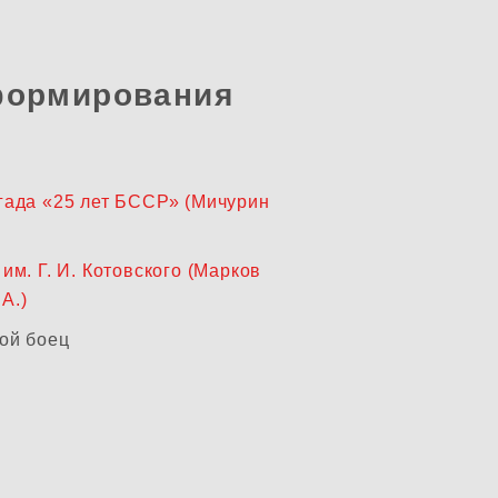
формирования
гада «25 лет БССР» (Мичурин
им. Г. И. Котовского (Марков
А.)
ой боец