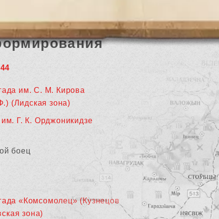
формирования
944
гада им. С. М. Кирова
.) (Лидская зона)
им. Г. К. Орджоникидзе
ой боец
гада «Комсомолец» (Кузнецов
вская зона)