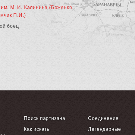
 им. М. И. Калинина (Боженко
мчик П.И.)
ой боец
Поиск партизана
Соединения
Как искать
Легендарные
ого