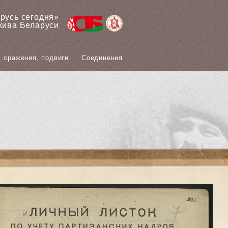
арусь сегодня»
хива Беларуси
, сражения, подвиги
Соединения