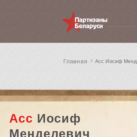
Главная
Асс Иосиф Менд
Асс
Иосиф
Менделевич