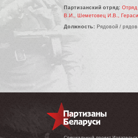
Партизанский отряд:
Отряд
В.И., Шеметовец И.В., Гераси
Должность:
Рядовой / рядов
Специальный проект Издательск