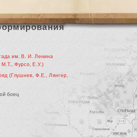
формирования
гада им. В. И. Ленина
М.Т., Фурсо, Е.У.)
ряд (Глушнев, Ф.Е., Лянгер,
ой боец