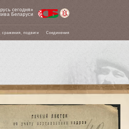
арусь сегодня»
хива Беларуси
, сражения, подвиги
Соединения