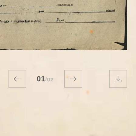
01
/
02