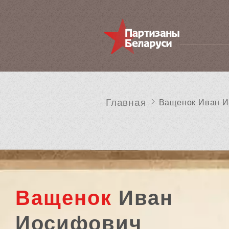
Главная
Ващенок Иван 
Ващенок
Иван
Иосифович