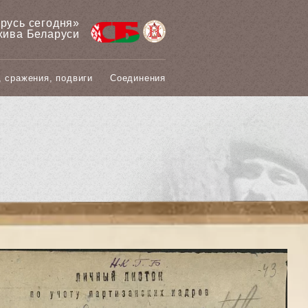
арусь сегодня»
хива Беларуси
, сражения, подвиги
Соединения