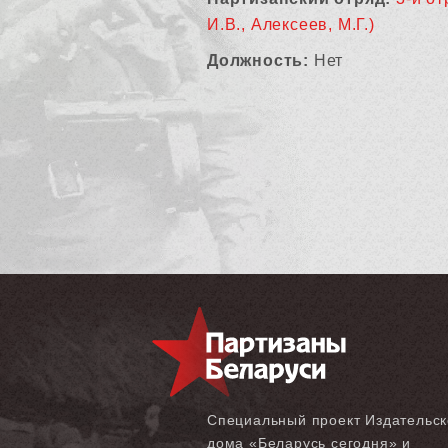
И.В., Алексеев, М.Г.)
Должность:
Нет
Специальный проект Издательск
дома «‎Беларусь сегодня» и