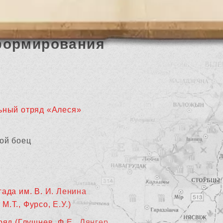
формирования
ьный отряд «Алеся»
ой боец
гада им. В. И. Ленина
М.Т., Фурсо, Е.У.)
ряд (Глушнев, Ф.Е., Лянгер,