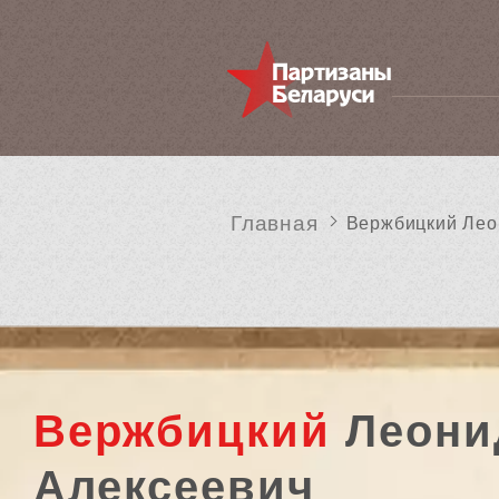
Главная
Вержбицкий Лео
Вержбицкий
Леони
Алексеевич