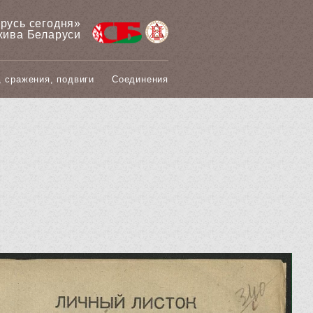
арусь сегодня»
хива Беларуси
, сражения, подвиги
Соединения