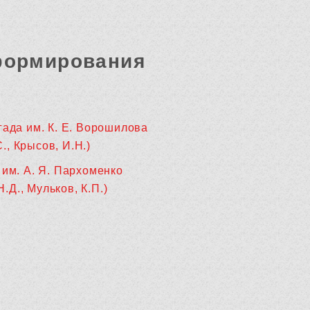
формирования
гада им. К. Е. Ворошилова
., Крысов, И.Н.)
 им. А. Я. Пархоменко
.Д., Мульков, К.П.)