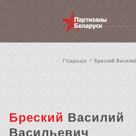
Главная
Бреский Васили
Бреский
Василий
Васильевич