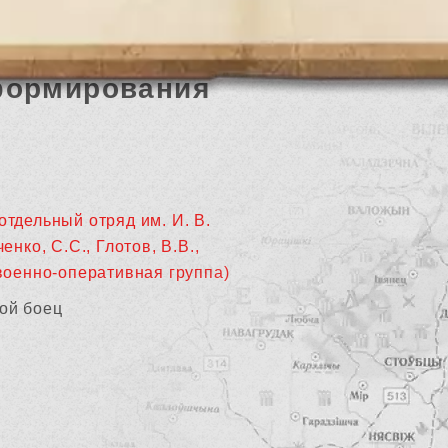
формирования
отдельный отряд им. И. В.
нко, С.С., Глотов, В.В.,
военно-оперативная группа)
ой боец