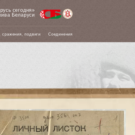
арусь сегодня»
хива Беларуси
, сражения, подвиги
Соединения