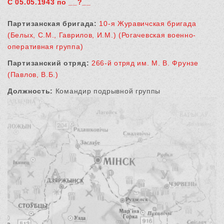
С 05.05.1943 по __?__
Партизанская бригада:
10-я Журавичская бригада
(Белых, С.М., Гаврилов, И.М.) (Рогачевская военно-
оперативная группа)
Партизанский отряд:
266-й отряд им. М. В. Фрунзе
(Павлов, В.Б.)
Должность:
Командир подрывной группы