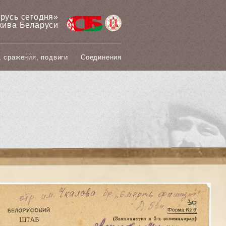
арусь сегодня»
хива Беларуси
, сражения, подвиги
Соединения