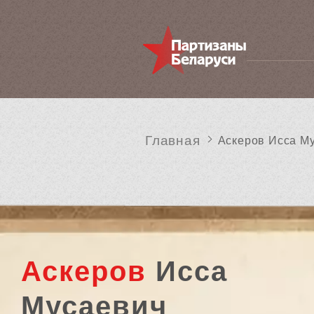
Главная
Аскеров Исса М
Аскеров
Исса
Мусаевич