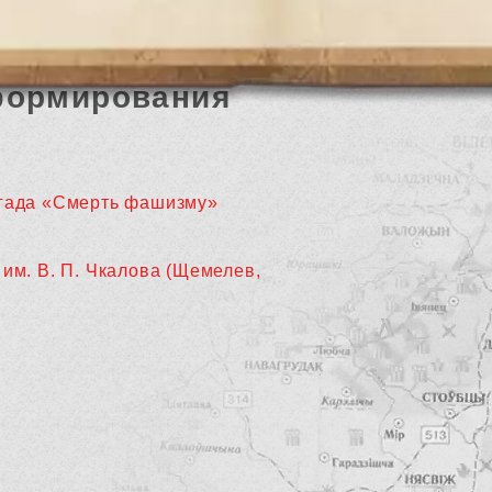
формирования
гада «Смерть фашизму»
 им. В. П. Чкалова (Щемелев,