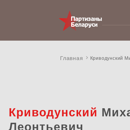
Главная
Криводунский М
Криводунский
Мих
Леонтьевич