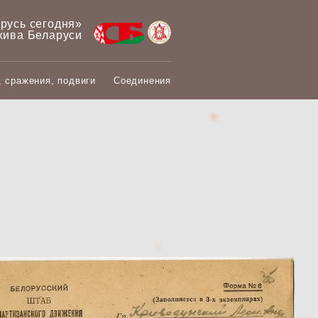
арусь сегодня»
хива Беларуси
, сражения, подвиги
Соединения