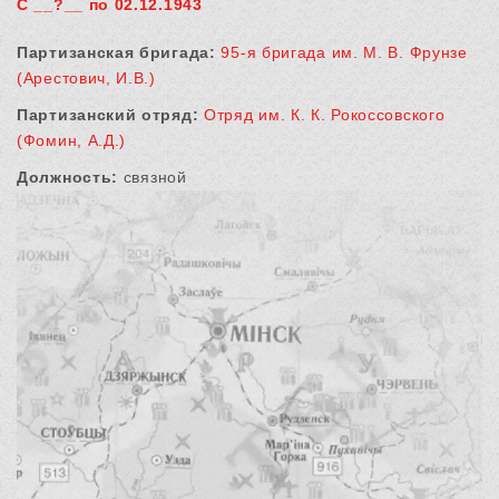
С __?__ по 02.12.1943
Партизанская бригада:
95-я бригада им. М. В. Фрунзе
(Арестович, И.В.)
Партизанский отряд:
Отряд им. К. К. Рокоссовского
(Фомин, А.Д.)
Должность:
связной