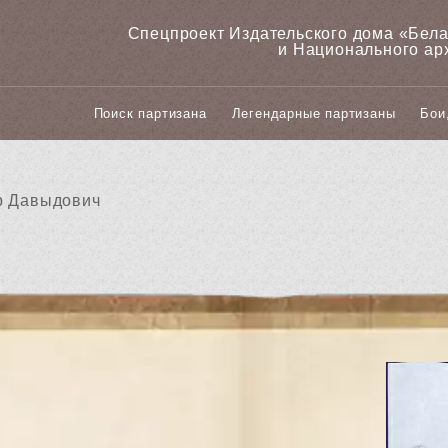
Спецпроект Издательского дома «‎Бел
и Национального ар
Поиск партизана
Легендарные партизаны
Бои
р Давыдович