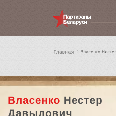
Главная
Власенко Несте
Власенко
Нестер
Давыдович