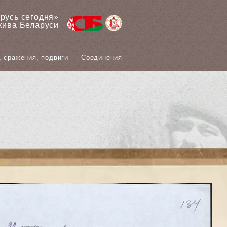
арусь сегодня»
хива Беларуси
, сражения, подвиги
Соединения