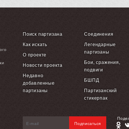
Поиск партизана
Соединения
Как искать
Легендарные
ого
партизаны
О проекте
Бои, сражения,
ки
Новости проекта
подвиги
Недавно
БШПД
добавленные
партизаны
Партизанский
стикерпак
Подел
Подписаться