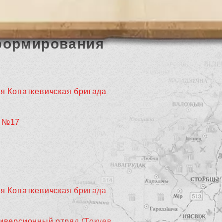
формирования
-я Копаткевичская бригада
 №17
-я Копаткевичская бригада
диверсионный отряд (Токуев,