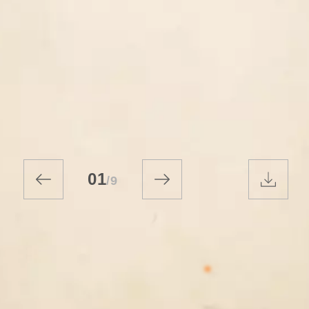
01
/
9