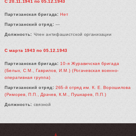
С 20.11.1941 по 05.12.1943
Партизанская бригада:
Нет
Партизанский отряд:
—
Должность:
Член антифашистской организации
С марта 1943 по 05.12.1943
Партизанская бригада:
10-я Журавичская бригада
(Белых, С.М., Гаврилов, И.М.) (Рогачевская военно-
оперативная группа)
Партизанский отряд:
265-й отряд им. К. Е. Ворошилова
(Риморев, П.П., Драчев, К.М., Пушкарев, П.П.)
Должность:
связной