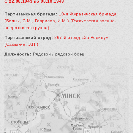
С 22.08.1943 по 08.10.1943
Партизанская бригада:
10-я Журавичская бригада
(Белых, С.М., Гаврилов, И.М.) (Рогачевская военно-
оперативная группа)
Партизанский отряд:
267-й отряд «За Родину»
(Самыкин, З.П.)
Должность:
Рядовой / рядовой боец