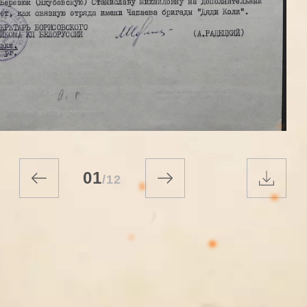
01
/
12