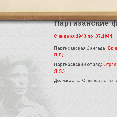
Партизанские 
С января 1943 по .07.1944
Партизанская бригада:
Бри
П.Г.)
Партизанский отряд:
Отряд
Я.Я.)
Должность:
Связной / связн