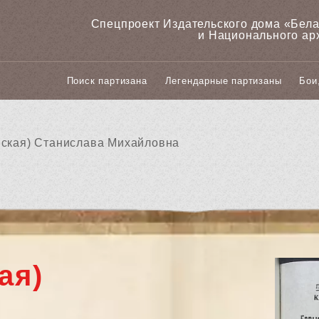
Спецпроект Издательского дома «‎Бел
и Национального ар
Поиск партизана
Легендарные партизаны
Бои
вская) Станислава Михайловна
ая)