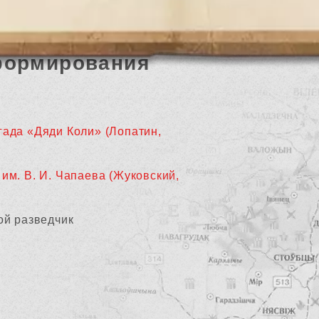
формирования
гада «Дяди Коли» (Лопатин,
 им. В. И. Чапаева (Жуковский,
ой разведчик