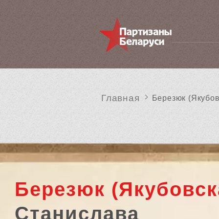
Главная
Березюк (Якубо
Березюк (Якубовск
Станислава