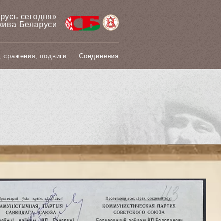
арусь сегодня»
хива Беларуси
, сражения, подвиги
Соединения