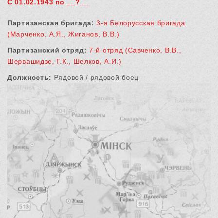
С 01.02.1943 по __?__
Партизанская бригада:
3-я Белорусская бригада
(Марченко, А.Я., Жиганов, В.В.)
Партизанский отряд:
7-й отряд (Савченко, В.В.,
Шервашидзе, Г.К., Шелков, А.И.)
Должность:
Рядовой / рядовой боец