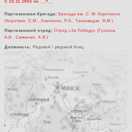
С 15.11.1942 по __?__
Партизанская бригада:
Бригада им. С. М. Короткина
(Короткин, С.М., Хомченко, П.А., Талаквадзе, В.М.)
Партизанский отряд:
Отряд «За Победу» (Гусаков,
А.В., Савченко, А.В.)
Должность:
Рядовой / рядовой боец