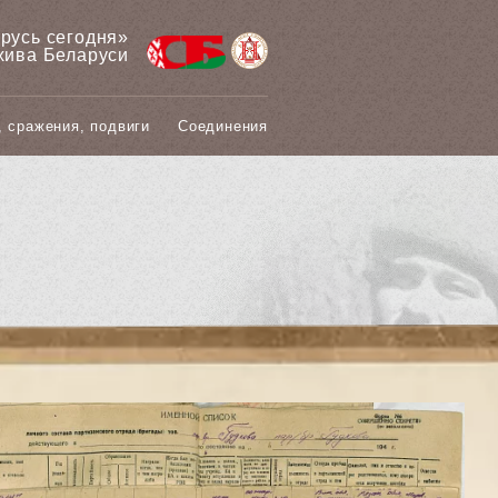
арусь сегодня»
хива Беларуси
, сражения, подвиги
Соединения