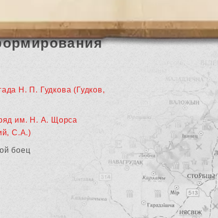
формирования
ада Н. П. Гудкова (Гудков,
ряд им. Н. А. Щорса
й, С.А.)
ой боец