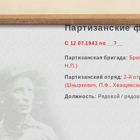
Партизанские 
С 12.07.1943 по __?__
Партизанская бригада:
Бриг
Н.П.)
Партизанский отряд:
2-й от
(Шныркевич, П.Ф., Хващевски
Должность:
Рядовой / рядов